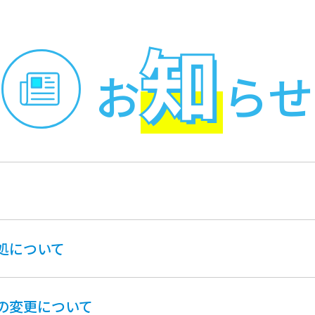
知
お
らせ
処について
の変更について