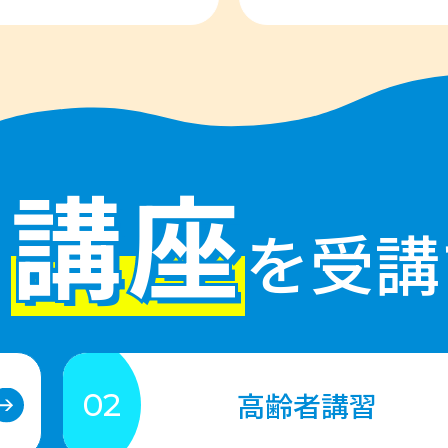
講座
を受講
高齢者講習
02