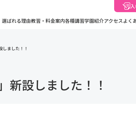
入
選ばれる理由
教習・料金案内
各種講習
学園紹介
アクセス
よく
設しました！！
」新設しました！！