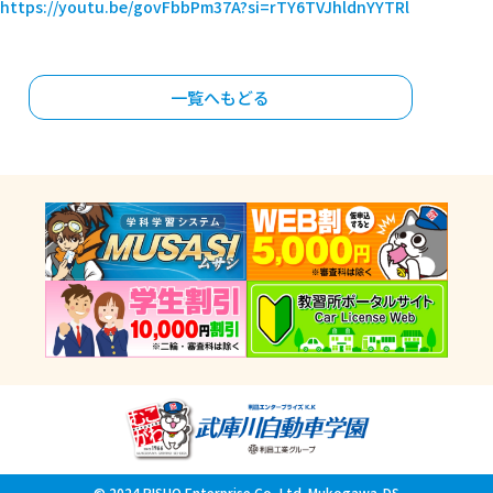
https://youtu.be/govFbbPm37A?si=rTY6TVJhldnYYTRl
一覧へもどる
© 2024 RISHO Enterprise Co, Ltd. Mukogawa-DS